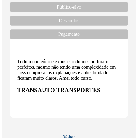
Público-alvo
Descontos
Pagamento
mente
Todo o conteúdo e exposição do mesmo foram
Profissi
olver os
perfeitos, mesmo não tendo uma complexidade em
de conte
nossa empresa, as explanações e aplicabilidade
prender 
ficaram muito claros. Amei todo curso.
Givau
TRANSAUTO TRANSPORTES
Voltar