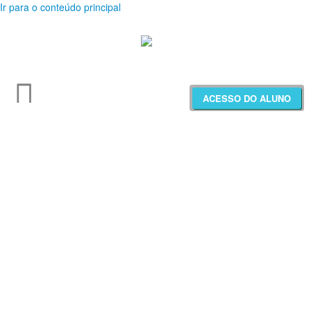
Ir para o conteúdo principal
ACESSO DO ALUNO
Treinamentos
Materiais Educativos
Webinars
Projeto Saber+