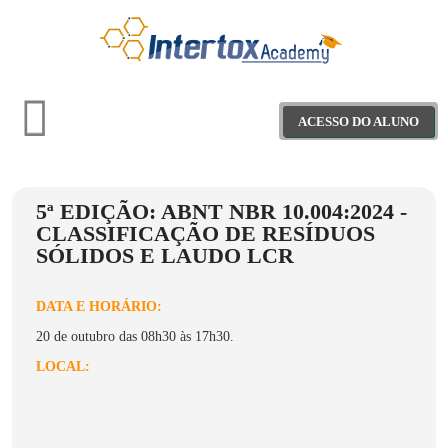
ACESSO DO ALUNO
5ª EDIÇÃO: ABNT NBR 10.004:2024 -
Treinamentos
CLASSIFICAÇÃO DE RESÍDUOS
SÓLIDOS E LAUDO LCR
Materiais Educativos
DATA E HORÁRIO:
Webinars
20 de outubro das 08h30 às 17h30.
Projeto Saber+
LOCAL: