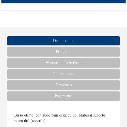
Depoimentos
Programa
Normas de Referência
Público-alvo
Descontos
Pagamento
as de
Curso ótimo, conteúdo bem distribuído. Material suporte
Bem intu
muito útil (apostila).
Fer